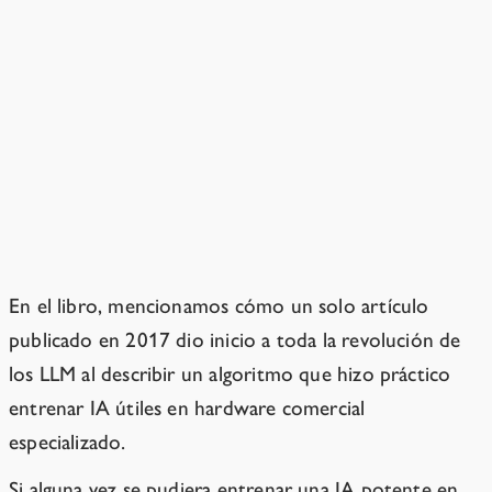
¿Por qué prohibir la
investigación? Parece extremo.
Más avances podrían volver
prácticamente imposible impedir que
la gente creara superinteligencia.
En el libro, mencionamos cómo un solo artículo
publicado en 2017 dio inicio a toda la revolución de
los LLM al describir un algoritmo que hizo práctico
entrenar IA útiles en hardware comercial
especializado.
Si alguna vez se pudiera entrenar una IA potente en