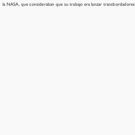
la NASA, que consideraban que su trabajo era lanzar transbordadores 
¿Están diciendo que necesitamos una IA demostrablement
→
Recursos
›
Capítulo 12
¿No es el peligro de una IA más inteligent
El mundo es, por desgracia, lo suficientemente grande co
¿Están en contra de la tecnología?
No. La IA superinteligente es un caso muy inusual.
1 min 
¿No es más inteligente adelantarse y asegur
No.
2 min de lectura