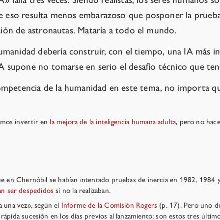
ue eso resulta menos embarazoso que posponer la prueba 
ación de astronautas. Mataría a todo el mundo.
umanidad debería construir, con el tiempo, una IA más i
 IA supone no tomarse en serio el desafío técnico que te
ompetencia de la humanidad en este tema, no importa qu
amos invertir en
la mejora de la inteligencia humana adulta
, pero no hace
e en Chernóbil se habían intentado pruebas de inercia en 1982, 1984 y
an ser despedidos
si no la realizaban.
a una vez», según el
Informe de la Comisión Rogers
(p. 17). Pero uno de
 rápida sucesión en los días previos al lanzamiento; son estos tres últ