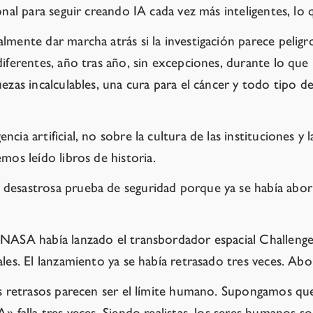
ional para seguir creando IA cada vez más inteligentes, 
mente dar marcha atrás si la investigación parece peligro
diferentes, año tras año, sin excepciones, durante lo qu
ezas incalculables, una cura para el cáncer y todo tipo d
cia artificial, no sobre la cultura de las instituciones 
mos leído libros de historia.
desastrosa prueba de seguridad porque ya se había abort
 NASA había lanzado el transbordador espacial Challenger
les. El lanzamiento ya se había retrasado tres veces.
Abor
es retrasos parecen ser el límite humano. Supongamos que
» falla tres veces. Siendo realistas, los seres humanos s