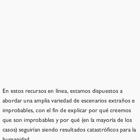
¿Entonces hay al menos una
posibilidad de que la IA nos
mantenga con vida?
Es mucho más probable que la IA nos
mate a todos.
En estos recursos en línea, estamos dispuestos a
abordar una amplia variedad de escenarios extraños e
improbables, con el fin de explicar por qué creemos
que son improbables y por qué (en la mayoría de los
casos) seguirían siendo resultados catastróficos para la
humanidad.