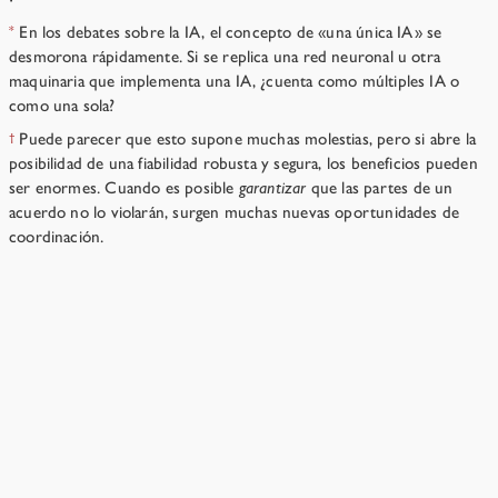
En los debates sobre la IA, el concepto de «una única IA» se
*
desmorona rápidamente. Si se replica una red neuronal u otra
maquinaria que implementa una IA, ¿cuenta como múltiples IA o
como una sola?
Puede parecer que esto supone muchas molestias, pero si abre la
†
posibilidad de una fiabilidad robusta y segura, los beneficios pueden
ser enormes. Cuando es posible
garantizar
que las partes de un
acuerdo no lo violarán, surgen muchas nuevas oportunidades de
coordinación.
Para una IA poderosa, ¿no sería conservar a los
humanos un gasto insignificante?
→
Recursos
›
Capítulo 5