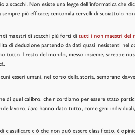
io a scacchi. Non esiste una legge dell'informatica che dic
ta sempre più efficace; centomila cervelli di scoiattolo no
ndi maestri di scacchi più forti di
tutti i non maestri de
ta di deduzione partendo da dati quasi inesistenti nel cor
utto il resto del mondo, messo insieme, sarebbe riuscito
tà.
lcuni esseri umani, nel corso della storia, sembrano davve
e di quel calibro, che ricordiamo per essere stato parti
ande lavoro.
Loro
hanno dato tutto, come geni individuali, 
 classificare ciò che non può essere classificato, è opinio