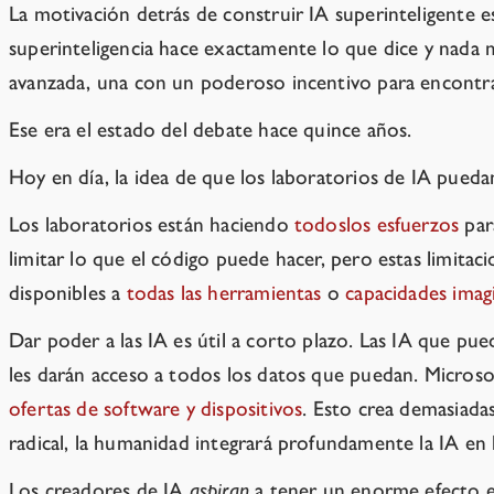
La motivación detrás de construir IA superinteligente es
superinteligencia hace exactamente lo que dice y nada 
avanzada, una con un poderoso incentivo para encontra
Ese era el estado del debate hace quince años.
Hoy en día, la idea de que los laboratorios de IA pueda
Los laboratorios están haciendo
todos
los esfuerzos
par
limitar lo que el código puede hacer, pero estas limita
disponibles a
todas las herramientas
o
capacidades imag
Dar poder a las IA es útil a corto plazo. Las IA que pu
les darán acceso a todos los datos que puedan. Microso
ofertas de software y dispositivos
. Esto crea demasiada
radical, la humanidad integrará profundamente la IA en
Los creadores de IA
aspiran
a tener un enorme efecto e