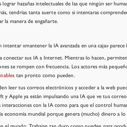
 lograr hazañas intelectuales de las que ningún ser humano
más, tendrías tanta suerte como si intentaras comprende
r la manera de engañarte.
n intentar «mantener la IA avanzada en una caja» parece 
a conectar sus IA a Internet. Mientras lo hacen, permit
ciones se rompen con frecuencia.
Los actores más pequeños
inables
tan pronto como pueden.
eden leer tus correos electrónicos y acceder a la web pue
ft y Apple ya están impulsando una IA que ve tus correos
s interacciones con la IA como para que el control hum
 la economía mundial porque genera (mucho) dinero a lo 
n el mundo. Trabajan tan duro como pueden para produc