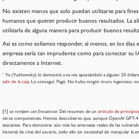
No existen manos que solo puedan utilizarse para fines
humanos que
quieran
producir buenos resultados. La al
utilizarla de alguna manera para producir buenos resul
Así es como solíamos responder, al menos, en los días 
empresa sería tan imprudente como para conectar su IA
directamente a Internet.
Yo (Yudkowsky) lo demostré una vez apostándole a alguien 20 dólares
*
salir de la caja
. Lo conseguí. Pagó. No hubo ningún truco ingenioso; no h
Notes
[1]
se rompen con frecuencia:
Del resumen de un
artículo de principi
otros componentes. Hemos descubierto que, aunque OpenAI GPT-4 ha di
atacantes. Para demostrar aún más las amenazas reales de las vulnera
historial de chat del usuario, todo ello sin necesidad de manipular la