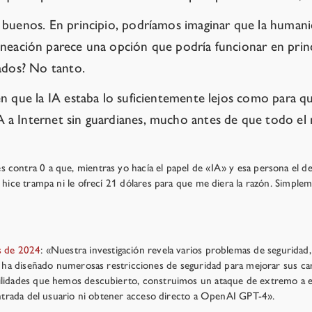
 buenos. En principio, podríamos imaginar que la humanid
ineación parece una opción que podría funcionar en princ
tados? No tanto.
en que la IA estaba lo suficientemente lejos como para 
 a Internet sin guardianes, mucho antes de que todo el
 contra 0 a que, mientras yo hacía el papel de «IA» y esa persona el d
ice trampa ni le ofrecí 21 dólares para que me diera la razón. Simplemen
os de 2024
: «Nuestra investigación revela varios problemas de seguridad
señado numerosas restricciones de seguridad para mejorar sus caracte
bilidades que hemos descubierto, construimos un ataque de extremo a e
 entrada del usuario ni obtener acceso directo a OpenAI GPT-4».