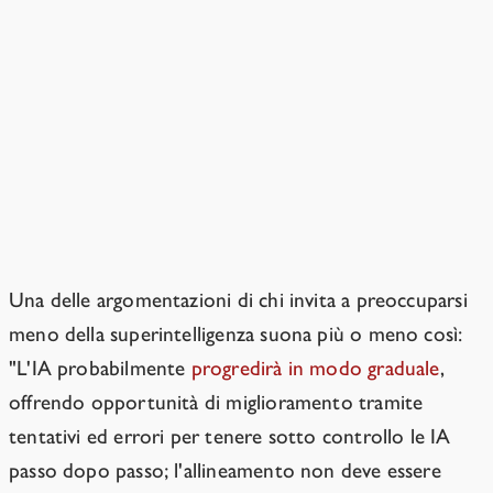
Vedete l'allineamento come
tutto o niente?
No. Ma un è probabile che un
"allineamento parziale" sia comunque
catastrofico.
Una delle argomentazioni di chi invita a preoccuparsi
meno della superintelligenza suona più o meno così:
"L'IA probabilmente
progredirà in modo graduale
,
offrendo opportunità di miglioramento tramite
tentativi ed errori per tenere sotto controllo le IA
passo dopo passo; l'allineamento non deve essere