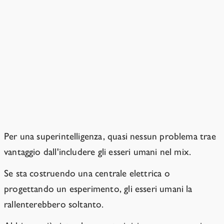
L'IA troverà utile lasciarci
vivere?
Le persone felici, sane e libere non
sono la soluzione più efficiente a
quasi nessun problema.
Per una superintelligenza, quasi nessun problema trae
vantaggio dall'includere gli esseri umani nel mix.
Se sta costruendo una centrale elettrica o
progettando un esperimento, gli esseri umani la
rallenterebbero soltanto.