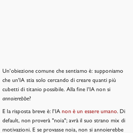
Non capirà che i suoi obiettivi
sono noiosi?
Le IA non funzioneranno con un
senso di novità umano.
Un'obiezione comune che sentiamo è: supponiamo
che un'IA stia solo cercando di creare quanti più
cubetti di titanio possibile. Alla fine l'IA non si
annoierebbe
?
E la risposta breve è: l'IA
non è un essere umano
. Di
default, non proverà "noia"; avrà il suo strano mix di
motivazioni. E se provasse noia, non si annoierebbe