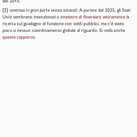
del 2015.
[2]
continua in gran parte senza ostacoli:
A partire dal 2025, gli Stati
Uniti sembrano intenzionati a
smettere di finanziare attivamente
la
ricerca sul guadagno di funzione con soldi pubblici, ma c'è stato
poco o nessun coordinamento globale al riguardo. Si veda anche
questo rapporto
.
Come si potrebbe fermare tutti senza mettere spyware
su ogni computer?
→
Risorse
›
Capitolo 13
Non possiamo aspettare e vedere cosa
succede?
No. Non sappiamo dove siano le soglie critiche.
1 min di
lettura