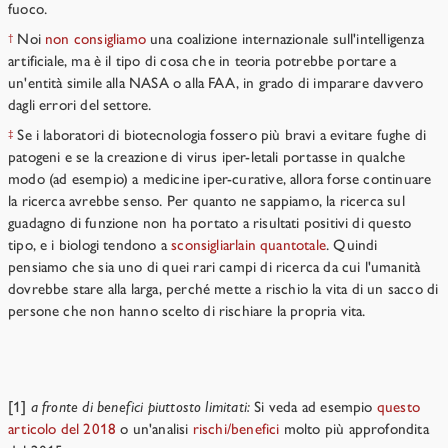
fuoco.
Noi
non consigliamo
una coalizione internazionale sull'intelligenza
†
artificiale, ma è il tipo di cosa che in teoria potrebbe portare a
un'entità simile alla NASA o alla FAA, in grado di imparare davvero
dagli errori del settore.
Se i laboratori di biotecnologia fossero più bravi a evitare fughe di
‡
patogeni e se la creazione di virus iper-letali portasse in qualche
modo (ad esempio) a medicine iper-curative, allora forse continuare
la ricerca avrebbe senso. Per quanto ne sappiamo, la ricerca sul
guadagno di funzione non ha portato a risultati positivi di questo
tipo, e i biologi tendono a
sconsigliarla
in quanto
tale
. Quindi
pensiamo che sia uno di quei rari campi di ricerca da cui l'umanità
dovrebbe stare alla larga, perché mette a rischio la vita di un sacco di
persone che non hanno scelto di rischiare la propria vita.
Notes
[1]
a fronte di benefici piuttosto limitati:
Si veda ad esempio
questo
articolo del 2018
o un'analisi
rischi/benefici
molto più approfondita