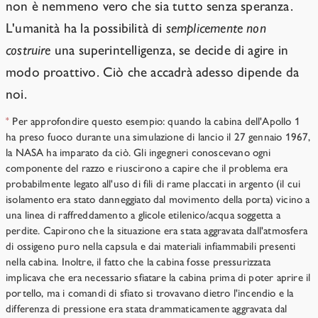
non è nemmeno vero che sia tutto senza speranza.
L'umanità ha la possibilità di
semplicemente non
costruire
una superintelligenza, se decide di agire in
modo proattivo. Ciò che accadrà adesso dipende da
noi.
Per approfondire questo esempio: quando la cabina dell'Apollo 1
*
ha preso fuoco durante una simulazione di lancio il 27 gennaio 1967,
la NASA ha imparato da ciò. Gli ingegneri conoscevano ogni
componente del razzo e riuscirono a capire che il problema era
probabilmente legato all'uso di fili di rame placcati in argento (il cui
isolamento era stato danneggiato dal movimento della porta) vicino a
una linea di raffreddamento a glicole etilenico/acqua soggetta a
perdite. Capirono che la situazione era stata aggravata dall'atmosfera
di ossigeno puro nella capsula e dai materiali infiammabili presenti
nella cabina. Inoltre, il fatto che la cabina fosse pressurizzata
implicava che era necessario sfiatare la cabina prima di poter aprire il
portello, ma i comandi di sfiato si trovavano dietro l'incendio e la
differenza di pressione era stata drammaticamente aggravata dal