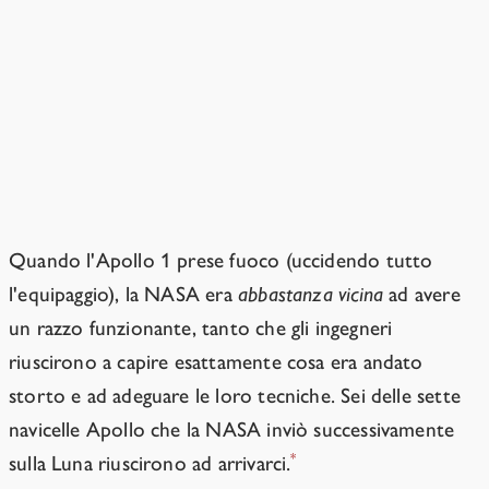
Ci saranno segnali di
avvertimento?
Forse. Se vogliamo sfruttarli,
dobbiamo prepararci adesso.
Quando l'Apollo 1 prese fuoco (uccidendo tutto
l'equipaggio), la NASA era
abbastanza vicina
ad avere
un razzo funzionante, tanto che gli ingegneri
riuscirono a capire esattamente cosa era andato
storto e ad adeguare le loro tecniche. Sei delle sette
navicelle Apollo che la NASA inviò successivamente
*
sulla Luna riuscirono ad arrivarci.