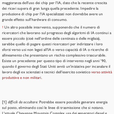
maggioranza dell'uso dei chip per l'IA, dato che la recente crescita
dei ricavi supera di gran lunga quella precedente. Impedire la
produzione di chip per l'IA specializzati non dovrebbe avere un
grande effetto sull'hardware di consumo.
Un altro possibile intervento, supponendo che il numero di
†
ricercatori che lavorano sul progresso degli algoritmi di IA continui a
essere piccolo (cioè nell'ordine delle centinaia o delle migliaia),
sarebbe quello di pagare questi ricercatori per indirizzare i loro
sforzi verso usi non legati all'IA o verso capacità di IA o ricerche di
allineamento che presentano un rischio complessivo trascurabile.
Esiste un precedente per questo tipo di intervento negli anni '90,
quando il governo degli Stati Uniti avviò un'iniziativa per incanalare il
lavoro degli ex scienziati e tecnici dell'esercito sovietico
verso attività
produttive e non militari
.
Notes
[1]
difficili da occultare:
Potrebbe essere possibile generare energia
sul posto, eliminando così le linee di trasmissione che si notano.
L'attuale Cheyenne Mountain Complex usa dei generatori diesel e