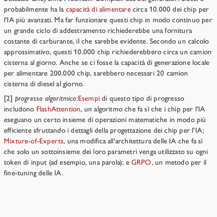
probabilmente ha la
capacità di alimentare
circa 10.000 dei chip per
l'IA più avanzati. Ma far funzionare questi chip in modo continuo per
un grande ciclo di addestramento richiederebbe una fornitura
costante di carburante, il che sarebbe evidente. Secondo un calcolo
approssimativo, questi 10.000 chip richiederebbero circa un camion
cisterna al giorno. Anche se ci fosse la capacità di generazione locale
per alimentare 200.000 chip, sarebbero necessari 20 camion
cisterna di diesel al giorno.
[2]
progresso algoritmico:
Esempi
di questo tipo di progresso
includono
FlashAttention
, un algoritmo che fa sì che i chip per l'IA
eseguano un certo insieme di operazioni matematiche in modo più
efficiente sfruttando i dettagli della progettazione dei chip per l'IA;
Mixture-of-Experts
, una modifica all'architettura delle IA che fa sì
che solo un sottoinsieme dei loro parametri venga utilizzato su ogni
token di input (ad esempio, una parola); e
GRPO
, un metodo per il
fine-tuning delle IA.
Bozza provvisoria di un trattato, con annotazioni
→