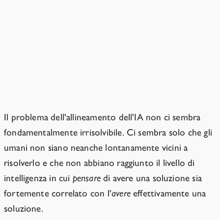
Perché rendere gli esseri umani
più intelligenti sarebbe utile?
Potrebbe aiutare a risolvere il
problema dell'allineamento.
Il problema dell'allineamento dell'IA non ci sembra
fondamentalmente irrisolvibile. Ci sembra solo che gli
umani non siano neanche lontanamente vicini a
risolverlo e che non abbiano raggiunto il livello di
intelligenza in cui
pensare
di avere una soluzione sia
fortemente correlato con l'
avere
effettivamente una
soluzione.