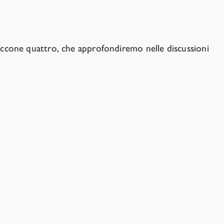
a evolutiva.
. Eccone quattro, che approfondiremo nelle discussioni
specifiche, come quella di comprendere l'ambiente
versi. I sottomarini si muovono bene nell'acqua, ma non
le particolarità della nostra biologia e della nostra
tribali dove avevamo una capacità limitata di ingannare
 molto diverso ed entrambi i processi sono molto
tratti come la gentilezza e l'amicizia vera una seconda