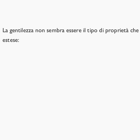
La gentilezza sembra dipendere dalle par
La gentilezza non sembra essere il tipo di proprietà che
estese:
La curiosità non è convergente
: Cose come la curiosi
circostante. Ma ci sono altri modi per risolvere quest
è che proprio "nuotino". Molte altre cose, come la g
I valori umani sono contingenti
: Gli esseri umani hann
storia evolutiva. Per esempio, è stato plausibilmente 
gli altri e una capacità limitata di tracciare quanto fo
Differenze profonde tra le IA e le specie evolute
: L'e
imprevedibili. Anche se si ripetesse l'evoluzione
sui pr
volta.