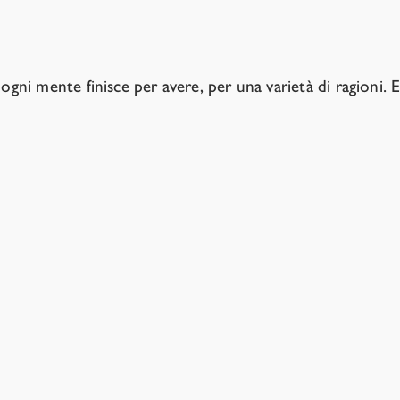
ticolarità della nostra biologia e stori
 ogni mente finisce per avere, per una varietà di ragioni
tà e la noia aiutano le persone a risolvere sfide mentali 
e sfide, e le IA probabilmente le risolveranno in modi di
entilezza, possono essere comprese allo stesso modo.
o sviluppato tratti come la gentilezza e l’empatia grazie al
importante che gli esseri umani si siano evoluti in gruppi 
ssero imparentati i diversi membri della tribù.
voluzione e la discesa del gradiente funzionano in modo
imati
, non è chiaro se si otterrebbero in modo affidabile 