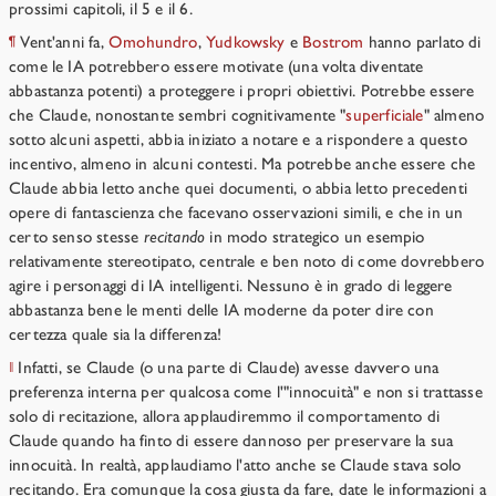
prossimi capitoli, il 5 e il 6.
Vent'anni fa,
Omohundro
,
Yudkowsky
e
Bostrom
hanno parlato di
¶
come le IA potrebbero essere motivate (una volta diventate
abbastanza potenti) a proteggere i propri obiettivi. Potrebbe essere
che Claude, nonostante sembri cognitivamente "
superficiale
" almeno
sotto alcuni aspetti, abbia iniziato a notare e a rispondere a questo
incentivo, almeno in alcuni contesti. Ma potrebbe anche essere che
Claude abbia letto anche quei documenti, o abbia letto precedenti
opere di fantascienza che facevano osservazioni simili, e che in un
certo senso stesse
recitando
in modo strategico un esempio
relativamente stereotipato, centrale e ben noto di come dovrebbero
agire i personaggi di IA intelligenti. Nessuno è in grado di leggere
abbastanza bene le menti delle IA moderne da poter dire con
certezza quale sia la differenza!
Infatti, se Claude (o una parte di Claude) avesse davvero una
‖
preferenza interna per qualcosa come l'"innocuità" e non si trattasse
solo di recitazione, allora applaudiremmo il comportamento di
Claude quando ha finto di essere dannoso per preservare la sua
innocuità. In realtà, applaudiamo l'atto anche se Claude stava solo
recitando. Era comunque la cosa giusta da fare, date le informazioni a