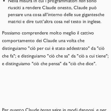
Nella misura in cui i programmatori
non
sono
riusciti a rendere Claude onesto, Claude può
pensare una cosa all'interno delle sue gigantesche
matrici e dire tutt'altra cosa nel testo in inglese.
Possiamo comprendere molto meglio il cattivo
comportamento dei Claude una volta che
distinguiamo "ciò per cui è stato addestrato" da "ciò
che fa"; e distinguiamo "ciò che sa" da "ciò a cui tiene";
e distinguiamo "ciò che pensa" da "ciò che dice".
Gli MLGD sono strani e incoerenti; la
loro "innocuità" è fragile.
Per quanto Claude
possa
agire in modi dannosi, e per