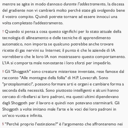
mentre se agite in modo dannoso
durante l'addestramento
, la discesa
del gradiente non vi cambierà molto perché state già svolgendo bene
il vostro compito. Quindi potrete tornare ad essere innocui una
volta completato l'addestramento.
Quando si pensa a cosa questo significhi per lo stato attuale della
†
tecnologia di allineamento e delle tecniche di apprendimento
automatico, non importa se qualcuno potrebbe anche trovare
ricette di gas nervini su Internet; il punto è che le aziende di IA
vorrebbero che le loro IA non mostrassero questo comportamento.
L'IA si comporta male nonostante i loro sforzi per impedirlo.
Gli "Shoggoth" sono creature misteriose inventate, rese famose dal
‡
racconto "Alle montagne della follia" di H.P. Lovecraft. Sono
"protoplasmatici", possono formare arti e organi e cambiare forma a
seconda della necessità. Sono piuttosto intelligenti e alcuni hanno
cercato di ribellarsi ai loro padroni, ma questi ultimi dipendevano
dagli Shoggoth per il lavoro e quindi non potevano sterminarli. Gli
Shoggoth a volte imitano male l'arte e le voci dei loro padroni in
un'eco vuota e infinita.
"Perché proprio l'estinzione?" è l'argomento che affronteremo nei
§