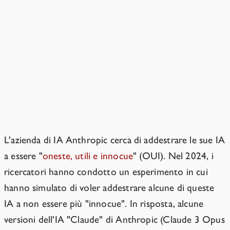
Il chatbot Claude non mostra
segni di essere allineato?
"Quello che Claude dice" non
coincide con "quello che Claude
preferisce."
L'azienda di IA Anthropic cerca di addestrare le sue IA
a essere "
oneste, utili e innocue
" (OUI). Nel 2024, i
ricercatori hanno condotto un esperimento in cui
hanno simulato di voler addestrare alcune di queste
IA a non essere più "innocue". In risposta, alcune
versioni dell'IA "Claude" di Anthropic (Claude 3 Opus