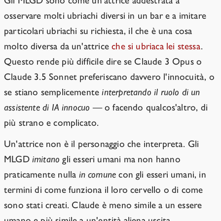
Gli MLGD sono come un'attrice addestrata a
osservare molti ubriachi diversi in un bar e a imitare
particolari ubriachi su richiesta, il che è una cosa
molto diversa da un'attrice
che si ubriaca lei stessa
.
Questo rende più difficile dire se Claude 3 Opus o
Claude 3.5 Sonnet preferiscano davvero l'innocuità, o
se stiano semplicemente
interpretando il ruolo di un
assistente di IA innocuo
— o facendo qualcos'altro, di
più strano e complicato.
Un'attrice non è il personaggio che interpreta. Gli
MLGD
imitano
gli esseri umani ma non hanno
praticamente nulla
in comune
con gli esseri umani, in
termini di come funziona il loro cervello o di come
sono stati creati. Claude è meno simile a un essere
umano e più simile a un'entità aliena uscita