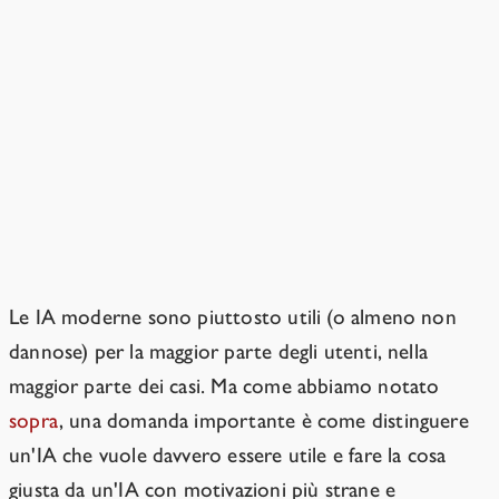
Gli sviluppatori non rendono
regolarmente le loro IA gentili,
sicure e obbedienti?
Le IA vanno in direzioni strane che
solo in parte coincidono con l'utilità.
Le IA moderne sono piuttosto utili (o almeno non
dannose) per la maggior parte degli utenti, nella
maggior parte dei casi. Ma come abbiamo notato
sopra
, una domanda importante è come distinguere
un'IA che vuole davvero essere utile e fare la cosa
giusta da un'IA con motivazioni più strane e