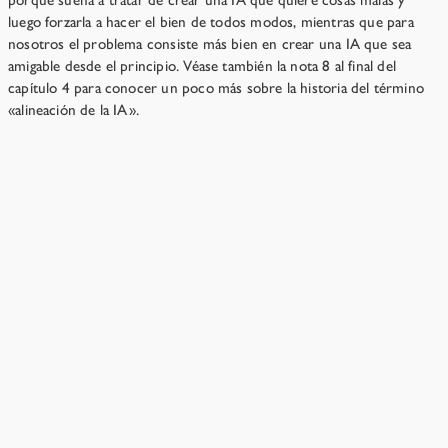
porque suena a tratar de crear una IA que quiere cosas malas y
luego forzarla a hacer el bien de todos modos, mientras que para
nosotros el problema consiste más bien en crear una IA que sea
amigable desde el principio. Véase también la nota 8 al final del
capítulo 4 para conocer un poco más sobre la historia del término
«alineación de la IA».
«No quiero ser alarmista»
→
Recursos
›
Capítulo 11
¿No saldremos del paso como siempre?
El mundo suele salir adelante a base de ensayo y error.
Pero en este caso, los errores iniciales no dejarían
sobrevivientes.
1 min de lectura
¿Consideran que la alineación es todo o