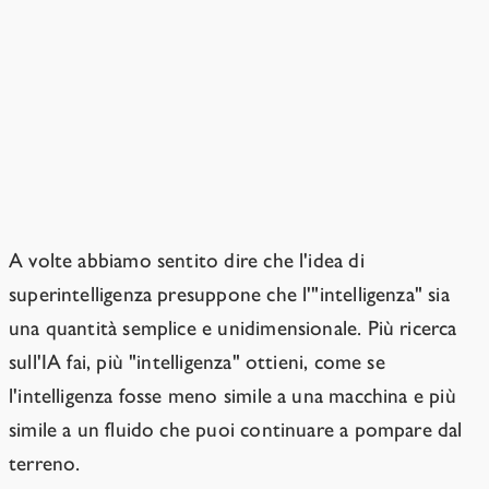
L'"intelligenza" è una semplice
quantità scalare?
No. Ma ci sono livelli che l'IA non ha
ancora raggiunto.
A volte abbiamo sentito dire che l'idea di
superintelligenza presuppone che l'"intelligenza" sia
una quantità semplice e unidimensionale.
Più ricerca
sull'IA fai, più "intelligenza" ottieni, come se
l'intelligenza fosse meno simile a una macchina e più
simile a un fluido che puoi continuare a pompare dal
terreno.