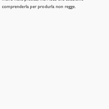
comprenderla per produrla non regge.
Le allucinazioni non dimostrano che le IA moderne sono
deboli?
→
Risorse
›
Capitolo 2
Perché la discesa del gradiente è
importante?
È importante per comprendere come gli ingegneri
possano o non possano plasmare le IA moderne.
2 min
di lettura
Gli esperti capiscono cosa succede
all'interno delle IA?