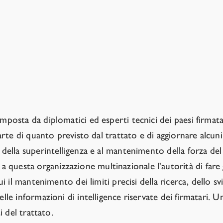
ecutivo. Gli Stati membri hanno anche la possibilità di ver
bilità e sviluppo delle capacità degli Stati membri, compresi
ni e la facilitazione della cooperazione e delle attività c
mposta da diplomatici ed esperti tecnici dei paesi firmata
 parte di quanto previsto dal trattato e di aggiornare alc
e della superintelligenza e al mantenimento della forza d
questa organizzazione multinazionale l'autorità di fare g
ui il mantenimento dei limiti precisi della ricerca, dello s
elle informazioni di intelligence riservate dei firmatari.
i del trattato.