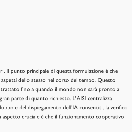
sare contributi volontari per la ricerca sulla sicurezza
 gli usi benefici dell'IA sicura, lo sviluppo di banchi di
ongiunte liberamente ispirate al modello della
rete AIEA
ri. Il punto principale di questa formulazione è che
uni aspetti dello stesso nel corso del tempo. Questo
el trattato fino a quando il mondo non sarà pronto a
ran parte di quanto richiesto. L'AISI centralizza
viluppo e del dispiegamento dell'IA consentiti, la verifica
 Un aspetto cruciale è che il funzionamento cooperativo