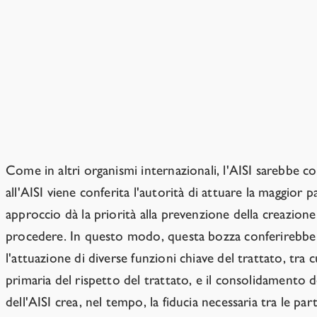
un massimale e a un minimale stabiliti dal Consiglio Es
dell'IA relativa alle attività di allineamento, interpreta
prova, le buone pratiche, la condivisione di informazio
dei Centri di supporto alla sicurezza nucleare
.
Note
Come in altri organismi internazionali, l'AISI sarebbe co
all'AISI viene conferita l'autorità di attuare la maggior
approccio dà la priorità alla prevenzione della creazion
procedere. In questo modo, questa bozza conferirebbe a 
l'attuazione di diverse funzioni chiave del trattato, tra c
primaria del rispetto del trattato, e il consolidamento d
dell'AISI crea, nel tempo, la fiducia necessaria tra le part