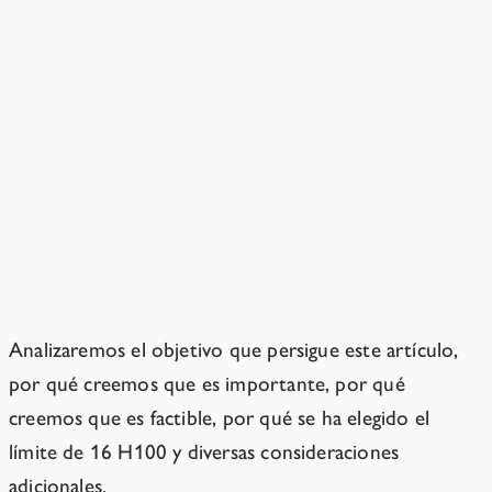
supervisión de la AISI, utilizando métodos
aprobados por esta, y se registrarán en un
certificado de destrucción [los detalles deberán
explicarse en un anexo]. Se prohíbe la recuperación
o la reventa de componentes de dicho hardware,
salvo que la AISI lo autorice expresamente.
Notas
Analizaremos el objetivo que persigue este artículo,
por qué creemos que es importante, por qué
creemos que es factible, por qué se ha elegido el
límite de 16 H100 y diversas consideraciones
adicionales.