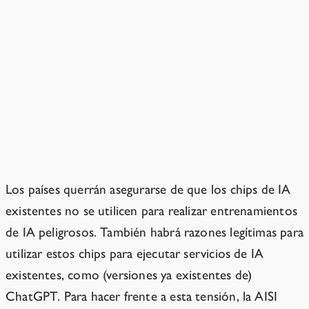
La AISI liderará la investigación y la ingeniería para
desarrollar mejores tecnologías para la supervisión y
verificación del uso de chips. Las Partes apoyarán
estos esfuerzos [se proporcionarán más detalles en
un anexo].
Notas
Los países querrán asegurarse de que los chips de IA
existentes no se utilicen para realizar entrenamientos
de IA peligrosos. También habrá razones legítimas para
utilizar estos chips para ejecutar servicios de IA
existentes, como (versiones ya existentes de)
ChatGPT. Para hacer frente a esta tensión, la AISI